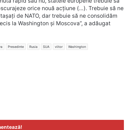
nută rapid sau nu, statele europene trebuie să
escurajeze orice nouă acțiune (…). Trebuie să ne
tașați de NATO, dar trebuie să ne consolidăm
decis la Washington și Moscova”, a adăugat
va
Presedinte
Rusia
SUA
viitor
Washington
entează!