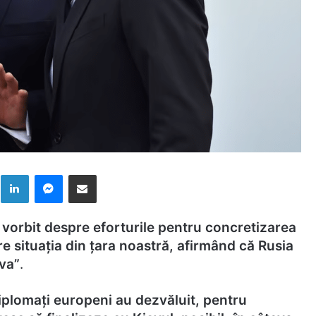
k
LinkedIn
Messenger
Distribuie prin mail
vorbit despre eforturile pentru concretizarea
re situația din țara noastră, afirmând că Rusia
va”
.
diplomați europeni au dezvăluit, pentru