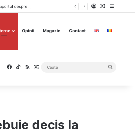
Log In
Articol aleat
Sidebar
Nicușor Dan susține că influența rusă a existat: „90% din lucruri pot fi făcute publice” – raportul despre anularea alegerilor, în pregătire
terne
Opinii
Magazin
Contact
Facebook
TikTok
RSS
Articol aleatoriu
Caută
buie decis la