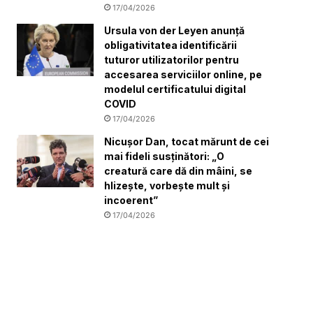
17/04/2026
Ursula von der Leyen anunță
obligativitatea identificării
tuturor utilizatorilor pentru
accesarea serviciilor online, pe
modelul certificatului digital
COVID
17/04/2026
Nicușor Dan, tocat mărunt de cei
mai fideli susținători: „O
creatură care dă din mâini, se
hlizește, vorbește mult și
incoerent”
17/04/2026