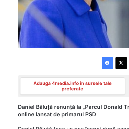
Faceboo
X
Adaugă 4media.info în sursele tale
preferate
Daniel Băluță renunță la „Parcul Donald 
online lansat de primarul PSD