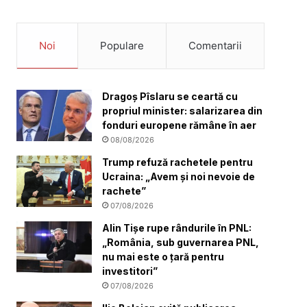
Noi
Populare
Comentarii
Dragoș Pîslaru se ceartă cu
propriul minister: salarizarea din
fonduri europene rămâne în aer
08/08/2026
Trump refuză rachetele pentru
Ucraina: „Avem și noi nevoie de
rachete”
07/08/2026
Alin Tișe rupe rândurile în PNL:
„România, sub guvernarea PNL,
nu mai este o țară pentru
investitori”
07/08/2026