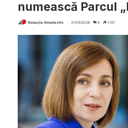
numească Parcul 
Redacția 4media.info
21/05/2026
0
1.167