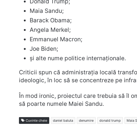
Donald Trump;
Maia Sandu;
Barack Obama;
Angela Merkel;
Emmanuel Macron;
Joe Biden;
și alte nume politice internaționale.
Criticii spun că administrația locală transfo
ideologic, în loc să se concentreze pe infra
În mod ironic, proiectul care trebuia să î
să poarte numele Maiei Sandu.
Cuvinte cheie
daniel baluta
denumire
donald trump
Maia 