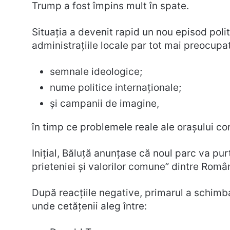
Trump a fost împins mult în spate.
Situația a devenit rapid un nou episod polit
administrațiile locale par tot mai preocupa
semnale ideologice;
nume politice internaționale;
și campanii de imagine,
în timp ce problemele reale ale orașului c
Inițial, Băluță anunțase că noul parc va pu
prieteniei și valorilor comune” dintre Româ
După reacțiile negative, primarul a schimba
unde cetățenii aleg între: