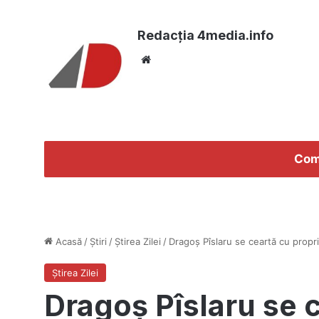
Redacția 4media.info
Website
Com