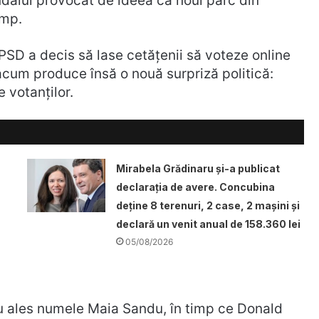
dalul provocat de ideea ca noul parc din
ump.
 PSD a decis să lase cetățenii să voteze online
acum produce însă o nouă surpriză politică:
 votanților.
Mirabela Grădinaru și-a publicat
declarația de avere. Concubina
deține 8 terenuri, 2 case, 2 mașini și
declară un venit anual de 158.360 lei
05/08/2026
 au ales numele Maia Sandu, în timp ce Donald