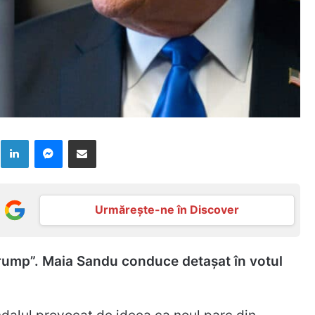
k
LinkedIn
Messenger
Distribuie prin mail
Urmărește-ne în Discover
Trump”. Maia Sandu conduce detașat în votul