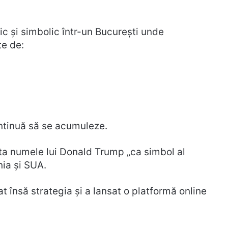
ic și simbolic într-un București unde
te de:
ontinuă să se acumuleze.
rta numele lui Donald Trump „ca simbol al
nia și SUA.
t însă strategia și a lansat o platformă online