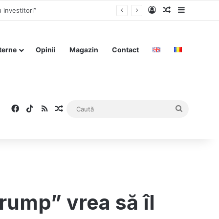
Log In
Articol aleat
Sidebar
terne
Opinii
Magazin
Contact
Facebook
TikTok
RSS
Articol aleatoriu
Caută
rump” vrea să îl