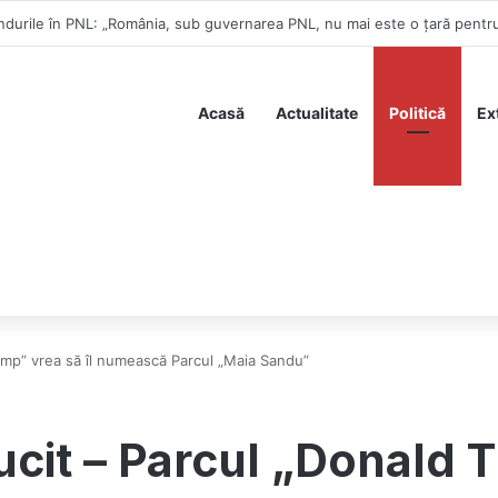
ă publicarea declarației de avere a partenerei sale
Acasă
Actualitate
Politică
Ex
rump” vrea să îl numească Parcul „Maia Sandu”
ucit – Parcul „Donald T