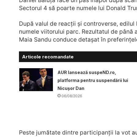
Daniel Băluță face un pas înapoi după scan
Sectorul 4 să poarte numele lui Donald Tr
După valul de reacții și controverse, edilul
numele viitorului parc. Rezultatul de până 
Maia Sandu conduce detașat în preferințele
Articole recomandate
AUR lansează suspeND.ro,
platforma pentru suspendării lui
Nicușor Dan
06/08/2026
Peste jumătate dintre participanții la vot