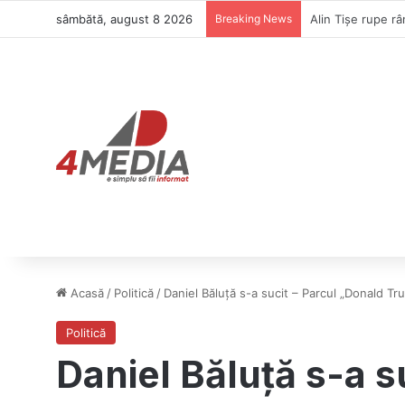
sâmbătă, august 8 2026
Breaking News
Ilie Bolojan evit
Acasă
/
Politică
/
Daniel Băluță s-a sucit – Parcul „Donald T
Politică
Daniel Băluță s-a s