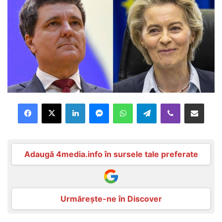
Facebook
X
LinkedIn
Messenger
WhatsApp
Telegram
Viber
Distribuie prin mail
Adaugă 4media.info în sursele tale preferate
Urmărește-ne în Discover