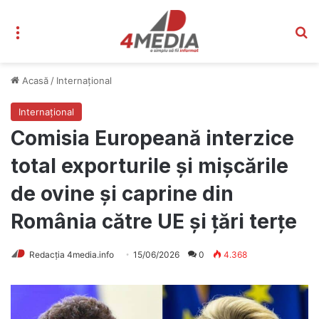
Meniu
C
Acasă
/
Internațional
Internațional
Comisia Europeană interzice
total exporturile și mișcările
de ovine și caprine din
România către UE și țări terțe
Redacția 4media.info
15/06/2026
0
4.368