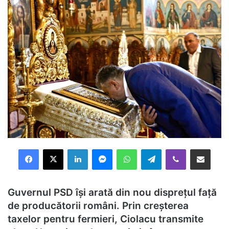
Facebook
X
LinkedIn
Messenger
WhatsApp
Telegram
Viber
Distribuie prin mail
Guvernul PSD își arată din nou disprețul față
de producătorii români. Prin creșterea
taxelor pentru fermieri, Ciolacu transmite