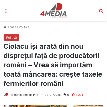
Meniu
C
Acasă
/
Politică
Politică
Ciolacu își arată din nou
disprețul față de producătorii
români – Vrea să importăm
toată mâncarea: crește taxele
fermierilor români
Redacția 4media.info
03/01/2025
0
3.274