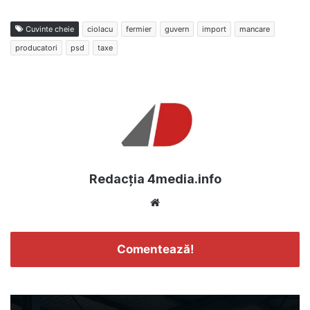
Cuvinte cheie
ciolacu
fermier
guvern
import
mancare
producatori
psd
taxe
Redacția 4media.info
Website
Comentează!