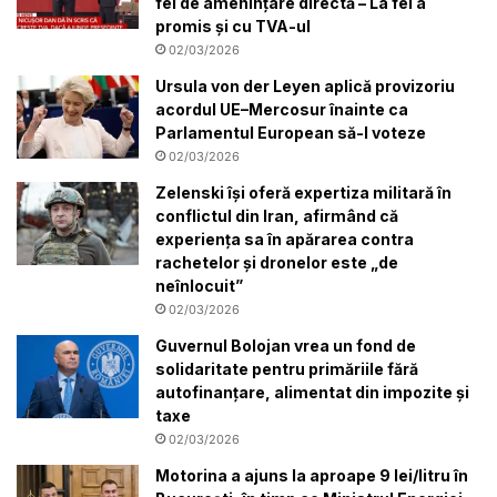
fel de amenințare directă – La fel a
promis și cu TVA-ul
02/03/2026
Ursula von der Leyen aplică provizoriu
acordul UE–Mercosur înainte ca
Parlamentul European să-l voteze
02/03/2026
Zelenski își oferă expertiza militară în
conflictul din Iran, afirmând că
experiența sa în apărarea contra
rachetelor și dronelor este „de
neînlocuit”
02/03/2026
Guvernul Bolojan vrea un fond de
solidaritate pentru primăriile fără
autofinanțare, alimentat din impozite și
taxe
02/03/2026
Motorina a ajuns la aproape 9 lei/litru în