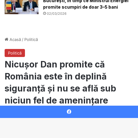
București, în timp ce Ministrul Energiei
promite scumpiri de doar 3–5 bani
02/03/2026
Facebook