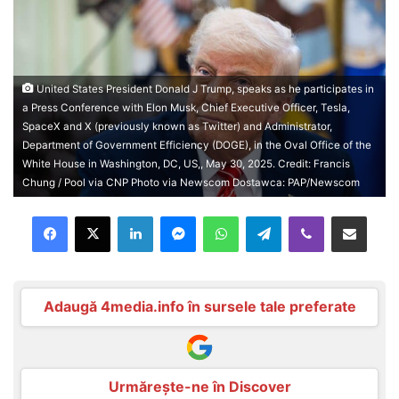
United States President Donald J Trump, speaks as he participates in
a Press Conference with Elon Musk, Chief Executive Officer, Tesla,
SpaceX and X (previously known as Twitter) and Administrator,
Department of Government Efficiency (DOGE), in the Oval Office of the
White House in Washington, DC, US,, May 30, 2025. Credit: Francis
Chung / Pool via CNP Photo via Newscom Dostawca: PAP/Newscom
Facebook
X
LinkedIn
Messenger
WhatsApp
Telegram
Viber
Distribuie prin mail
Adaugă 4media.info în sursele tale preferate
Urmărește-ne în Discover