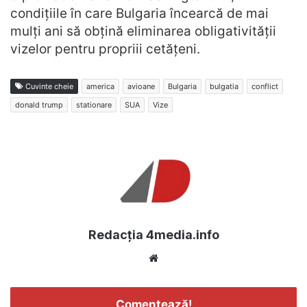
condițiile în care Bulgaria încearcă de mai
mulți ani să obțină eliminarea obligativității
vizelor pentru propriii cetățeni.
Cuvinte cheie
america
avioane
Bulgaria
bulgatia
conflict
donald trump
stationare
SUA
Vize
Redacția 4media.info
Website
Comentează!