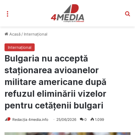
Meniu
C
Acasă
/
Internațional
Internațional
Bulgaria nu acceptă
staționarea avioanelor
militare americane după
refuzul eliminării vizelor
pentru cetățenii bulgari
Redacția 4media.info
25/06/2026
0
1.099