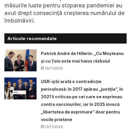
măsurile luate pentru stoparea pandemiei au
avut drept consecință creșterea numărului de
îmbolnăviri.
Articole recomandate
Patrick André de Hillerin: „Cu Moșteanu
și cu Țoiu este mai haios războiul
16/11/2025
USR-iștii arată o contradicție
periculoasă: în 2017 apărau „justiția”, în
2021 îi criticau pe cei care se exprimau
contra vaccinurilor, iar în 2025 invocă
„libertatea de exprimare” doar pentru
vocile prietene
12/11/2025