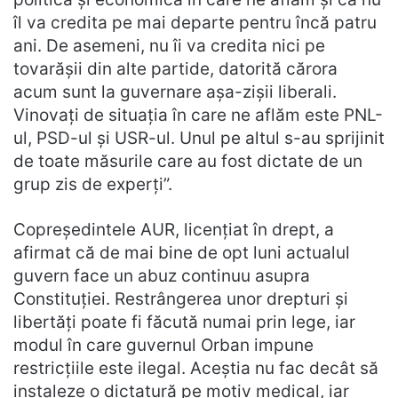
îl va credita pe mai departe pentru încă patru
ani. De asemeni, nu îi va credita nici pe
tovarășii din alte partide, datorită cărora
acum sunt la guvernare așa-zișii liberali.
Vinovați de situația în care ne aflăm este PNL-
ul, PSD-ul și USR-ul. Unul pe altul s-au sprijinit
de toate măsurile care au fost dictate de un
grup zis de experți”.
Copreședintele AUR, licențiat în drept, a
afirmat că de mai bine de opt luni actualul
guvern face un abuz continuu asupra
Constituției. Restrângerea unor drepturi și
libertăți poate fi făcută numai prin lege, iar
modul în care guvernul Orban impune
restricțiile este ilegal. Aceștia nu fac decât să
instaleze o dictatură pe motiv medical, iar