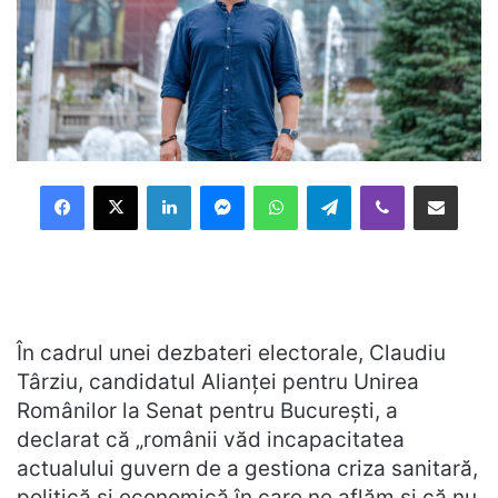
Facebook
X
LinkedIn
Messenger
WhatsApp
Telegram
Viber
Distribuie prin mail
În cadrul unei dezbateri electorale, Claudiu
Târziu, candidatul Alianței pentru Unirea
Românilor la Senat pentru București, a
declarat că „românii văd incapacitatea
actualului guvern de a gestiona criza sanitară,
politică și economică în care ne aflăm și că nu