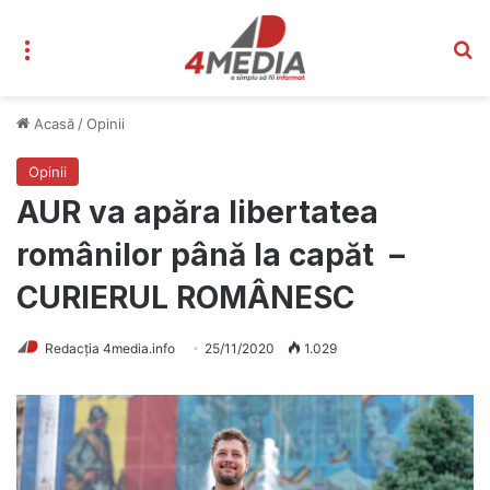
Meniu
C
Acasă
/
Opinii
Opinii
AUR va apăra libertatea
românilor până la capăt –
CURIERUL ROMÂNESC
Redacția 4media.info
25/11/2020
1.029