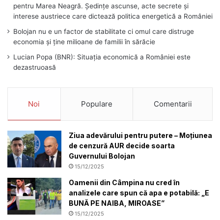
pentru Marea Neagră. Ședințe ascunse, acte secrete și
interese austriece care dictează politica energetică a României
Bolojan nu e un factor de stabilitate ci omul care distruge
economia și ține milioane de familii în sărăcie
Lucian Popa (BNR): Situația economică a României este
dezastruoasă
Noi
Populare
Comentarii
Ziua adevărului pentru putere – Moțiunea
de cenzură AUR decide soarta
Guvernului Bolojan
15/12/2025
Oamenii din Câmpina nu cred în
analizele care spun că apa e potabilă: „E
BUNĂ PE NAIBA, MIROASE”
15/12/2025