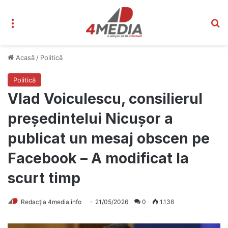
Meniu
C
Acasă
/
Politică
Politică
Vlad Voiculescu, consilierul
președintelui Nicușor a
publicat un mesaj obscen pe
Facebook – A modificat la
scurt timp
Redacția 4media.info
21/05/2026
0
1.136