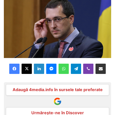
Facebook
X
LinkedIn
Messenger
WhatsApp
Telegram
Viber
Distribuie prin mail
Adaugă 4media.info în sursele tale preferate
Urmărește-ne în Discover