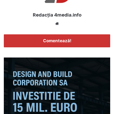
Redacția 4media.info
Website
Comentează!