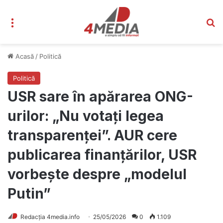
Meniu
C
Acasă
/
Politică
Politică
USR sare în apărarea ONG-
urilor: „Nu votați legea
transparenței”. AUR cere
publicarea finanțărilor, USR
vorbește despre „modelul
Putin”
Redacția 4media.info
25/05/2026
0
1.109