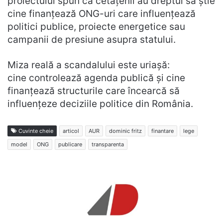
proiectului spun că cetățenii au dreptul să știe
cine finanțează ONG-uri care influențează
politici publice, proiecte energetice sau
campanii de presiune asupra statului.
Miza reală a scandalului este uriașă:
cine controlează agenda publică și cine
finanțează structurile care încearcă să
influențeze deciziile politice din România.
Cuvinte cheie
articol
AUR
dominic fritz
finantare
lege
model
ONG
publicare
transparenta