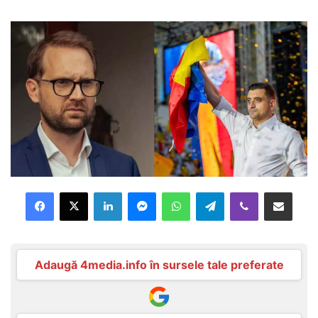
Facebook
X
LinkedIn
Messenger
WhatsApp
Telegram
Viber
Distribuie prin mail
Adaugă 4media.info în sursele tale preferate