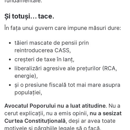
fundamentale.
Și totuși… tace.
În fața unui guvern care impune măsuri dure:
tăieri mascate de pensii prin
reintroducerea CASS,
creșteri de taxe în lanț,
liberalizări agresive ale prețurilor (RCA,
energie),
și o presiune fiscală tot mai mare asupra
populației,
Avocatul Poporului nu a luat atitudine
. Nu a
cerut explicații, nu a emis opinii,
nu a sesizat
Curtea Constituțională
, deși ar avea toate
motivele și pârghiile legale să o facă.