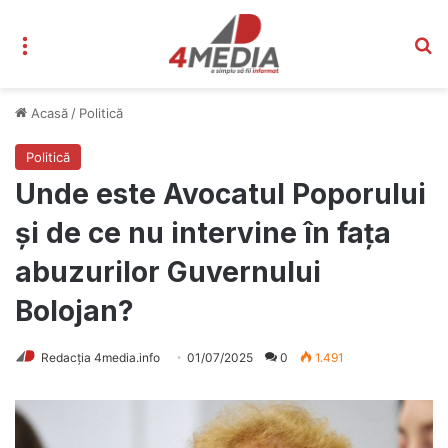
Meniu
C
Acasă
/
Politică
Politică
Unde este Avocatul Poporului
și de ce nu intervine în fața
abuzurilor Guvernului
Bolojan?
Redacția 4media.info
01/07/2025
0
1.491