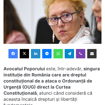
Facebook
X
LinkedIn
Messenger
WhatsApp
Telegram
Viber
Distribuie prin mail
Avocatul Poporului
este, într-adevăr,
singura
instituție din România care are dreptul
constituțional de a ataca o Ordonanță de
Urgență (OUG) direct la Curtea
Constituțională
, atunci când consideră că
aceasta încalcă drepturi și libertăți