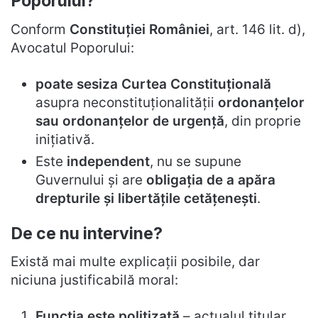
Poporului?
Conform
Constituției României
, art. 146 lit. d),
Avocatul Poporului:
poate sesiza Curtea Constituțională
asupra neconstituționalității
ordonanțelor
sau ordonanțelor de urgență
, din proprie
inițiativă.
Este
independent
, nu se supune
Guvernului și are
obligația de a apăra
drepturile și libertățile cetățenești
.
De ce nu intervine?
Există mai multe explicații posibile, dar
niciuna justificabilă moral:
Funcția este politizată
– actualul titular