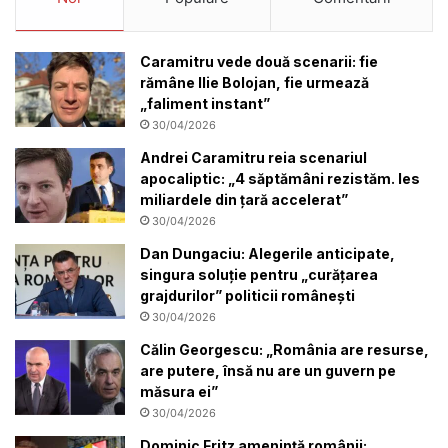
Caramitru vede două scenarii: fie
rămâne Ilie Bolojan, fie urmează
„faliment instant”
30/04/2026
Andrei Caramitru reia scenariul
apocaliptic: „4 săptămâni rezistăm. Ies
miliardele din țară accelerat”
30/04/2026
Dan Dungaciu: Alegerile anticipate,
singura soluție pentru „curățarea
grajdurilor” politicii românești
30/04/2026
Călin Georgescu: „România are resurse,
are putere, însă nu are un guvern pe
măsura ei”
30/04/2026
Dominic Fritz amenință românii: