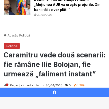
„Moțiunea AUR va crește prețurile. Din
banii tăi se vor plăti!”
30/04/2026
Facebook