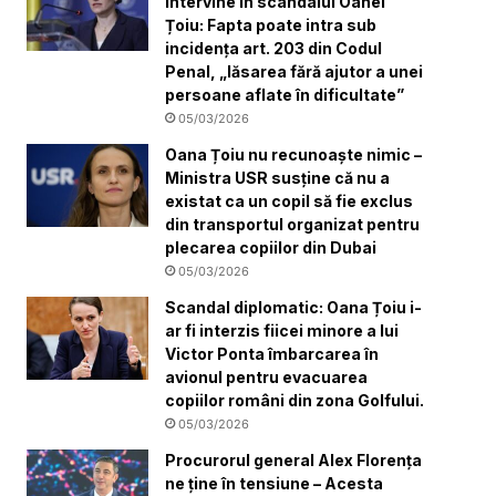
intervine în scandalul Oanei
Țoiu: Fapta poate intra sub
incidența art. 203 din Codul
Penal, „lăsarea fără ajutor a unei
persoane aflate în dificultate”
05/03/2026
Oana Țoiu nu recunoaște nimic –
Ministra USR susține că nu a
existat ca un copil să fie exclus
din transportul organizat pentru
plecarea copiilor din Dubai
05/03/2026
Scandal diplomatic: Oana Țoiu i-
ar fi interzis fiicei minore a lui
Victor Ponta îmbarcarea în
avionul pentru evacuarea
copiilor români din zona Golfului.
05/03/2026
Procurorul general Alex Florența
ne ține în tensiune – Acesta