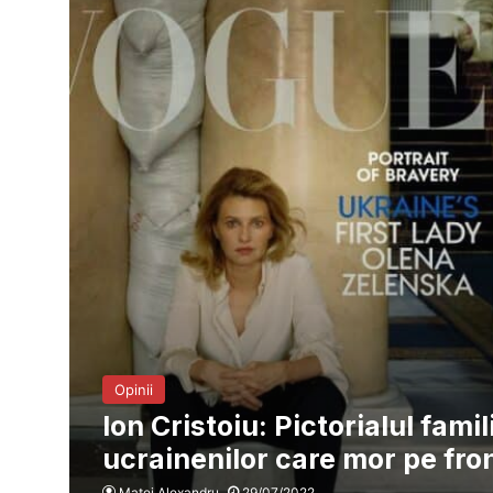
Opinii
Ion Cristoiu: Pictorialul famil
ucrainenilor care mor pe fro
Matei Alexandru
29/07/2022