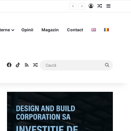
Log In
Articol aleat
Sidebar
terne
Opinii
Magazin
Contact
Facebook
TikTok
RSS
Articol aleatoriu
Caută