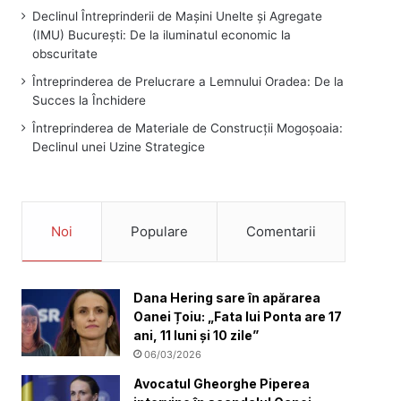
Declinul Întreprinderii de Mașini Unelte și Agregate
(IMU) București: De la iluminatul economic la
obscuritate
Întreprinderea de Prelucrare a Lemnului Oradea: De la
Succes la Închidere
Întreprinderea de Materiale de Construcții Mogoșoaia:
Declinul unei Uzine Strategice
Noi
Populare
Comentarii
Dana Hering sare în apărarea
Oanei Țoiu: „Fata lui Ponta are 17
ani, 11 luni și 10 zile”
06/03/2026
Avocatul Gheorghe Piperea