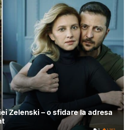
iei Zelenski – o sfidare la adresa
nt
0
1.252