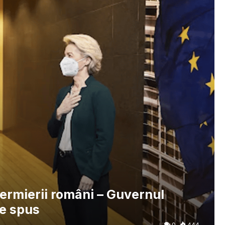
ermierii români – Guvernul
de spus
0
444