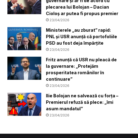
guvernare şi ar fi de acord cu
plecarea lui Bolojan – Dacian
Cioloș ar putea fi propus premier
23/04/2026
Ministerele „au zburat” rapid:
PNL și USR anunță că portofoliile
PSD au fost deja împărțite
23/04/2026
Fritz anunță că USR nu pleacă de
la guvernare: „Protejăm
prosperitatea românilor în
continuare”
23/04/2026
Ilie Bolojan ne salvează cu forța –
Premierul refuză să plece: „îmi
asum mandatul”
23/04/2026