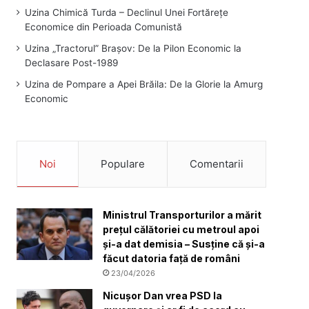
Uzina Chimică Turda – Declinul Unei Fortărețe
Economice din Perioada Comunistă
Uzina „Tractorul” Brașov: De la Pilon Economic la
Declasare Post-1989
Uzina de Pompare a Apei Brăila: De la Glorie la Amurg
Economic
Noi
Populare
Comentarii
Ministrul Transporturilor a mărit
prețul călătoriei cu metroul apoi
și-a dat demisia – Susține că și-a
făcut datoria față de români
23/04/2026
Nicuşor Dan vrea PSD la