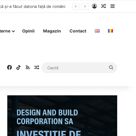
Log In
Articol aleat
Sidebar
că și-a făcut datoria față de români
terne
Opinii
Magazin
Contact
Facebook
TikTok
RSS
Articol aleatoriu
Caută