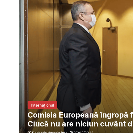
Internațional
Comisia Europeană îngropă f
Ciucă nu are niciun cuvânt 
Redacția 4media.info
27/02/2023