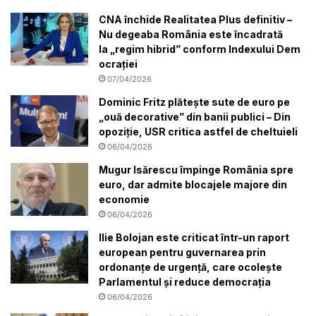
CNA închide Realitatea Plus definitiv –
Nu degeaba România este încadrată
la „regim hibrid” conform Indexului Dem
ocrației
07/04/2026
Dominic Fritz plătește sute de euro pe
„ouă decorative” din banii publici – Din
opoziție, USR critica astfel de cheltuieli
06/04/2026
Mugur Isărescu împinge România spre
euro, dar admite blocajele majore din
economie
06/04/2026
Ilie Bolojan este criticat într-un raport
european pentru guvernarea prin
ordonanțe de urgență, care ocolește
Parlamentul și reduce democrația
06/04/2026