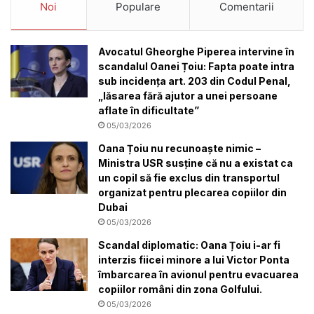
Noi
Populare
Comentarii
Avocatul Gheorghe Piperea intervine în
scandalul Oanei Țoiu: Fapta poate intra
sub incidența art. 203 din Codul Penal,
„lăsarea fără ajutor a unei persoane
aflate în dificultate”
05/03/2026
Oana Țoiu nu recunoaște nimic –
Ministra USR susține că nu a existat ca
un copil să fie exclus din transportul
organizat pentru plecarea copiilor din
Dubai
05/03/2026
Scandal diplomatic: Oana Țoiu i-ar fi
interzis fiicei minore a lui Victor Ponta
îmbarcarea în avionul pentru evacuarea
copiilor români din zona Golfului.
05/03/2026