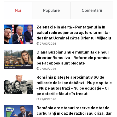
Noi
Populare
Comentarii
Zelenski e în alertă – Pentagonul ia în
calcul redirecționarea ajutorului militar
destinat Ucrainei către Orientul Mijlociu
27/03/2026
Diana Buzoianu nu e mulțumită de noul
director Romsilva – Reformele promise
pe Facebook sunt blocate
27/03/2026
România plătește aproximativ 60 de
miliarde de lei pe dobânzi – Nu pe spitale
– Nu pe autostrăzi – Nu pe educație – Ci
pe datoriile făcute în trecut
27/03/2026
România are stocuri rezerve de stat de
carburanți în caz de război sau criză, dar