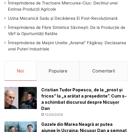
Întreprinderea de Tractoare Miercurea-Ciuc: Declinul unei
Extinse Producții Agricole
Uzina Mecanică Sadu și Decăderea Ei Post-Revoluționară
Întreprinderea de Fibre Sintetice Săvinești: De la Producție de
Vârf la Oportunități Ratăte
Întreprinderea de Mașini Unelte „Arsenal” Făgăraș: Declasarea
unei Puteri Industriale
Noi
Populare
Comentarii
Cristian Tudor Popescu, de la „prost și
fricos” la „a arătat a președinte”. Cum s-
a schimbat discursul despre Nicușor
Dan
12/03/2026
Gazele din Marea Neagră ar putea
ajunge în Ucraina: Nicușor Dan a semnat