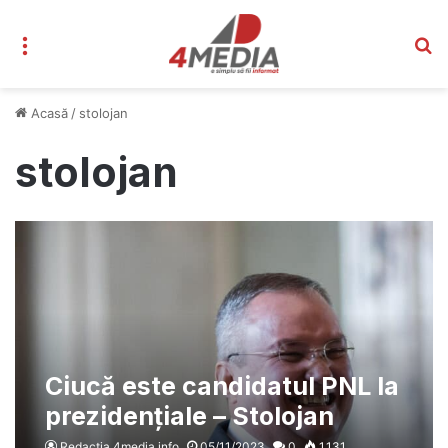
Meniu
C
Acasă
/
stolojan
stolojan
Ciucă este candidatul PNL la
prezidențiale – Stolojan
recunoaște: „Deocamdată
Redacția 4media.info
05/11/2023
0
1.131