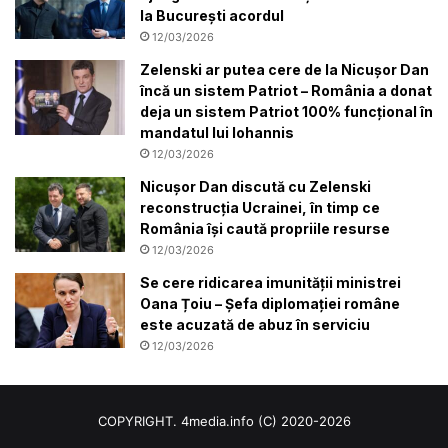
la București acordul
12/03/2026
Zelenski ar putea cere de la Nicușor Dan
încă un sistem Patriot – România a donat
deja un sistem Patriot 100% funcțional în
mandatul lui Iohannis
12/03/2026
Nicușor Dan discută cu Zelenski
reconstrucția Ucrainei, în timp ce
România își caută propriile resurse
12/03/2026
Se cere ridicarea imunității ministrei
Oana Țoiu – Șefa diplomației române
este acuzată de abuz în serviciu
12/03/2026
COPYRIGHT. 4media.info (C) 2020-2026