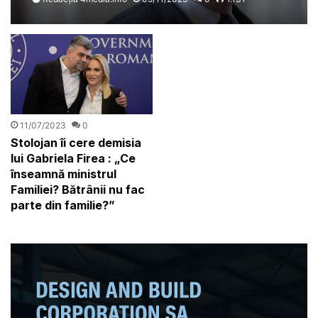
nu avem altul”
11/07/2023
0
Stolojan îi cere demisia
lui Gabriela Firea : „Ce
înseamnă ministrul
Familiei? Bătrânii nu fac
parte din familie?”