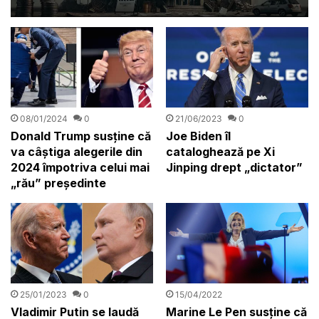
companii mari, cu tradiție, și
cu mulți angajați
08/01/2024
0
21/06/2023
0
Donald Trump susține că
Joe Biden îl
va câștiga alegerile din
cataloghează pe Xi
2024 împotriva celui mai
Jinping drept „dictator”
„rău” preşedinte
15/04/2022
25/01/2023
0
Marine Le Pen susține că
Vladimir Putin se laudă