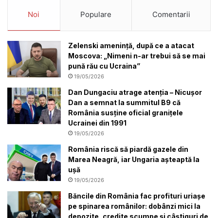
Noi
Populare
Comentarii
Zelenski amenință, după ce a atacat
Moscova: „Nimeni n-ar trebui să se mai
pună rău cu Ucraina”
19/05/2026
Dan Dungaciu atrage atenția – Nicușor
Dan a semnat la summitul B9 că
România susține oficial granițele
Ucrainei din 1991
19/05/2026
România riscă să piardă gazele din
Marea Neagră, iar Ungaria așteaptă la
ușă
19/05/2026
Băncile din România fac profituri uriașe
pe spinarea românilor: dobânzi mici la
depozite, credite scumpe și câștiguri de