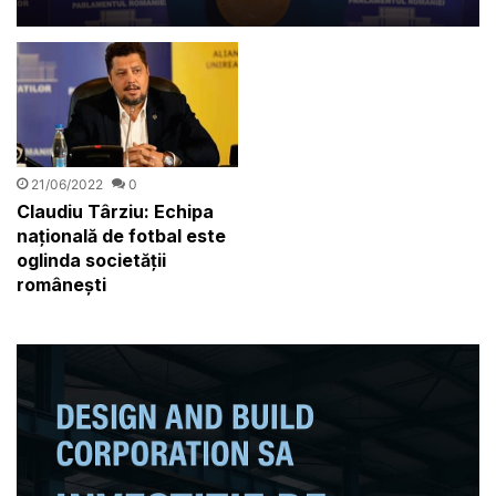
suveran
21/06/2022
0
Claudiu Târziu: Echipa
națională de fotbal este
oglinda societății
românești