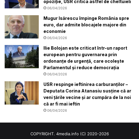
opoziție, USR critica astfel de cheltuieli
06/04/2026
Mugur Isărescu împinge România spre
euro, dar admite blocajele majore din
economie
06/04/2026
Ilie Bolojan este criticat într-un raport
european pentru guvernarea prin
ordonanțe de urgență, care ocolește
Parlamentul și reduce democrația
06/04/2026
USR respinge ieftinirea carburanților –
Deputata Corina Atanasiu susține că ar
veni țările vecine și ar cumpăra de la noi
că ar fi mai ieftin
06/04/2026
COPYRIGHT. 4media.info (C) 2020-2026