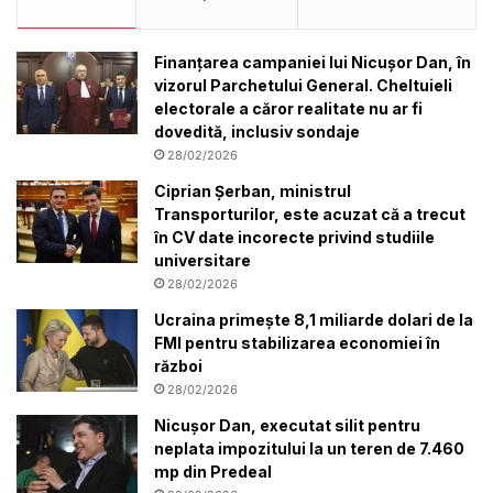
Finanțarea campaniei lui Nicușor Dan, în
vizorul Parchetului General. Cheltuieli
electorale a căror realitate nu ar fi
dovedită, inclusiv sondaje
28/02/2026
Ciprian Șerban, ministrul
Transporturilor, este acuzat că a trecut
în CV date incorecte privind studiile
universitare
28/02/2026
Ucraina primește 8,1 miliarde dolari de la
FMI pentru stabilizarea economiei în
război
28/02/2026
Nicușor Dan, executat silit pentru
neplata impozitului la un teren de 7.460
mp din Predeal