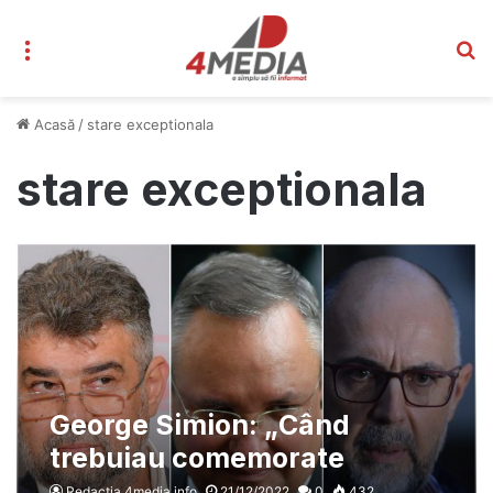
Meniu
C
Acasă
/
stare exceptionala
stare exceptionala
George Simion: „Când
trebuiau comemorate
victimele Revoluției, PSD și
Redacția 4media.info
21/12/2022
0
432