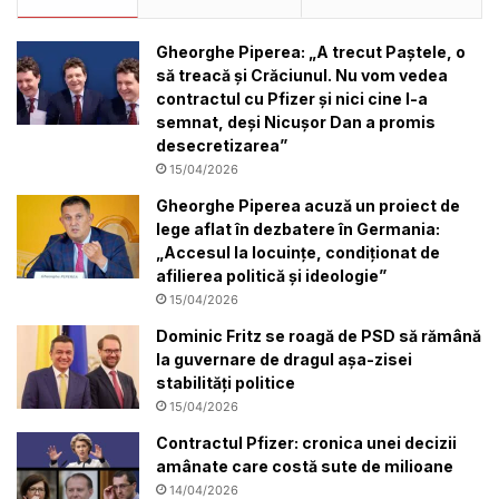
Gheorghe Piperea: „A trecut Paștele, o
să treacă și Crăciunul. Nu vom vedea
contractul cu Pfizer și nici cine l-a
semnat, deși Nicușor Dan a promis
desecretizarea”
15/04/2026
Gheorghe Piperea acuză un proiect de
lege aflat în dezbatere în Germania:
„Accesul la locuințe, condiționat de
afilierea politică și ideologie”
15/04/2026
Dominic Fritz se roagă de PSD să rămână
la guvernare de dragul așa-zisei
stabilități politice
15/04/2026
Contractul Pfizer: cronica unei decizii
amânate care costă sute de milioane
14/04/2026