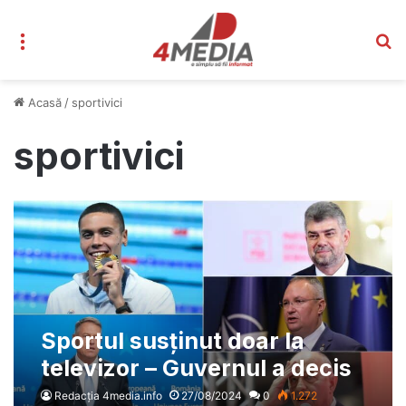
Meniu
C
Acasă
/
sportivici
sportivici
Sportul susținut doar la
televizor – Guvernul a decis
să taie din bursele
Redacția 4media.info
27/08/2024
0
1.272