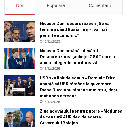
Noi
Populare
Comentarii
Nicușor Dan, despre război: „Se va
termina când Rusia nu și-l va mai
permite economic”
16/12/2025
Nicușor Dan amână adevărul –
Desecretizarea ședinței CSAT care a
anulat alegerile mai durează
16/12/2025
USR s-a lipit de scaun – Dominic Fritz
anunță că USR rămâne la guvernare,
Diana Buzoianu rămâne ministru, deși
moțiunea a trecut
15/12/2025
Ziua adevărului pentru putere – Moțiunea
de cenzură AUR decide soarta
Guvernului Bolojan