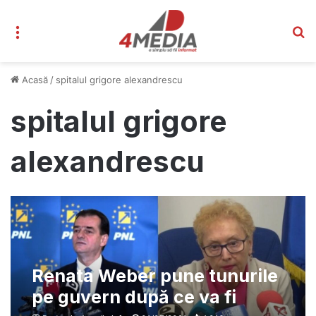
Meniu
C
Acasă
/
spitalul grigore alexandrescu
spitalul grigore
alexandrescu
Renata Weber pune tunurile
pe guvern după ce va fi