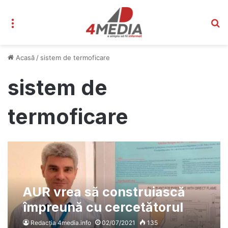
Meniu
C
Acasă
/
sistem de termoficare
sistem de
termoficare
AUR vrea să construiască
împreună cu cercetătorul
Adrian Aciu un sistem de
Redacția 4media.info
02/07/2021
135