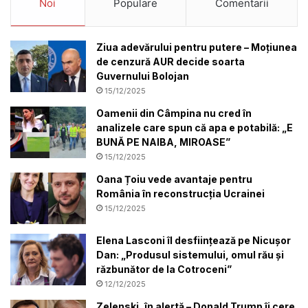
Noi
Populare
Comentarii
Ziua adevărului pentru putere – Moțiunea
de cenzură AUR decide soarta
Guvernului Bolojan
15/12/2025
Oamenii din Câmpina nu cred în
analizele care spun că apa e potabilă: „E
BUNĂ PE NAIBA, MIROASE”
15/12/2025
Oana Țoiu vede avantaje pentru
România în reconstrucția Ucrainei
15/12/2025
Elena Lasconi îl desființează pe Nicușor
Dan: „Produsul sistemului, omul rău și
răzbunător de la Cotroceni”
12/12/2025
Zelenski, în alertă – Donald Trump îi cere