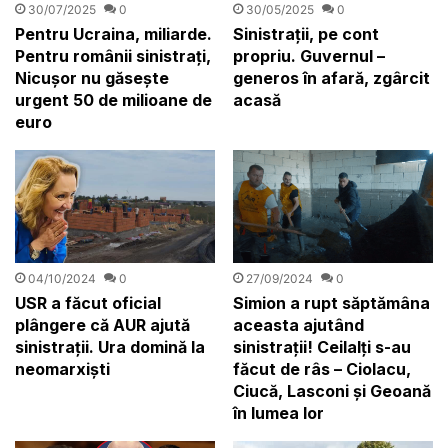
30/05/2025
0
30/07/2025
0
Sinistrații, pe cont
Pentru Ucraina, miliarde.
propriu. Guvernul –
Pentru românii sinistrați,
generos în afară, zgârcit
Nicușor nu găsește
acasă
urgent 50 de milioane de
euro
04/10/2024
0
27/09/2024
0
USR a făcut oficial
Simion a rupt săptămâna
plângere că AUR ajută
aceasta ajutând
sinistrații. Ura domină la
sinistrații! Ceilalți s-au
neomarxiști
făcut de râs – Ciolacu,
Ciucă, Lasconi și Geoană
în lumea lor