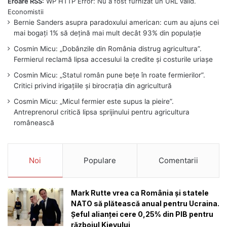
Eroare RSS:
WP HTTP Error: Nu a fost furnizat un URL valid.
Bernie Sanders asupra paradoxului american: cum au ajuns cei
mai bogați 1% să dețină mai mult decât 93% din populație
Cosmin Micu: „Dobânzile din România distrug agricultura”.
Fermierul reclamă lipsa accesului la credite și costurile uriașe
Cosmin Micu: „Statul român pune bețe în roate fermierilor”.
Critici privind irigațiile și birocrația din agricultură
Cosmin Micu: „Micul fermier este supus la pieire”.
Antreprenorul critică lipsa sprijinului pentru agricultura
românească
Noi
Populare
Comentarii
Mark Rutte vrea ca România și statele
NATO să plătească anual pentru Ucraina.
Șeful alianței cere 0,25% din PIB pentru
războiul Kievului