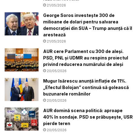
21/05/2026
George Soros investește 300 de
milioane de dolari pentru salvarea
democrației din SUA – Trump anunță că îl
arestează
21/05/2026
AUR cere Parlament cu 300 de aleși.
PSD, PNL și UDMR au respins proiectul
privind reducerea numărului de aleși
20/05/2026
Mugur Isărescu anunță inflație de 11%.
„Efectul Bolojan” continuă să golească
buzunarele românilor
20/05/2026
AUR domină scena politică: aproape
40% în sondaje. PSD se prăbușește, USR
pierde teren
20/05/2026