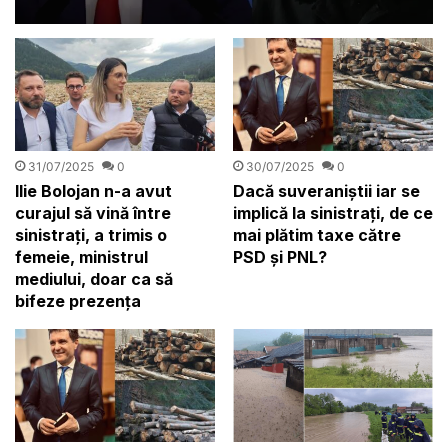
sinistrații din Broșteni
31/07/2025
0
30/07/2025
0
Ilie Bolojan n-a avut
Dacă suveraniștii iar se
curajul să vină între
implică la sinistrați, de ce
sinistrați, a trimis o
mai plătim taxe către
femeie, ministrul
PSD și PNL?
mediului, doar ca să
bifeze prezența