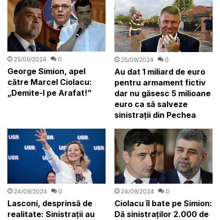
25/09/2024
0
25/09/2024
0
George Simion, apel
Au dat 1 miliard de euro
către Marcel Ciolacu:
pentru armament fictiv
„Demite-l pe Arafat!”
dar nu găsesc 5 milioane
euro ca să salveze
sinistrații din Pechea
24/09/2024
0
24/09/2024
0
Ciolacu îl bate pe Simion:
Lasconi, desprinsă de
Dă sinistraților 2.000 de
realitate: Sinistrații au