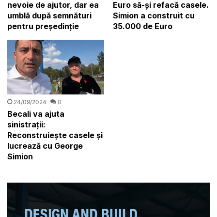
Euro să-și refacă casele.
nevoie de ajutor, dar ea
Simion a construit cu
umblă după semnături
35.000 de Euro
pentru președinție
24/09/2024
0
Becali va ajuta
sinistrații:
Reconstruiește casele și
lucrează cu George
Simion