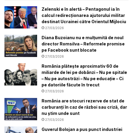
Zelenski e în alertă – Pentagonul ia în
calcul redirecționarea ajutorului militar
destinat Ucrainei către Orientul Mijlociu
27/03/2026
Diana Buzoianu nu e mulțumită de noul
director Romsilva – Reformele promise
pe Facebook sunt blocate
27/03/2026
România plătește aproximativ 60 de
miliarde de lei pe dobânzi – Nu pe spitale
– Nu pe autostrăzi – Nu pe educație – Ci
pe datoriile făcute în trecut
27/03/2026
România are stocuri rezerve de stat de
carburanți în caz de război sau criză, dar
nu știm unde sunt
27/03/2026
Guverul Bolojan a pus punct industriei