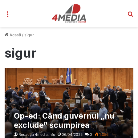
Meniu
C
Acasă
/
sigur
sigur
Op-ed: Când guvernul „nu
exclude” scumpirea
energiei, să înțelegem că
Redacția 4media.info
06/04/2025
0
1.356