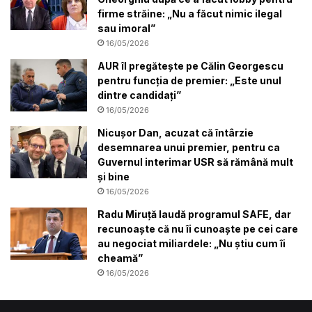
firme străine: „Nu a făcut nimic ilegal
sau imoral”
16/05/2026
AUR îl pregătește pe Călin Georgescu
pentru funcția de premier: „Este unul
dintre candidați”
16/05/2026
Nicușor Dan, acuzat că întârzie
desemnarea unui premier, pentru ca
Guvernul interimar USR să rămână mult
și bine
16/05/2026
Radu Miruță laudă programul SAFE, dar
recunoaște că nu îi cunoaște pe cei care
au negociat miliardele: „Nu știu cum îi
cheamă”
16/05/2026