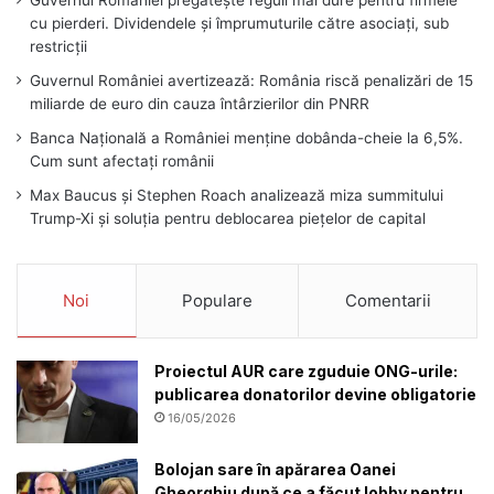
Guvernul României pregătește reguli mai dure pentru firmele
cu pierderi. Dividendele și împrumuturile către asociați, sub
restricții
Guvernul României avertizează: România riscă penalizări de 15
miliarde de euro din cauza întârzierilor din PNRR
Banca Națională a României menține dobânda-cheie la 6,5%.
Cum sunt afectați românii
Max Baucus și Stephen Roach analizează miza summitului
Trump-Xi și soluția pentru deblocarea piețelor de capital
Noi
Populare
Comentarii
Proiectul AUR care zguduie ONG-urile:
publicarea donatorilor devine obligatorie
16/05/2026
Bolojan sare în apărarea Oanei
Gheorghiu după ce a făcut lobby pentru