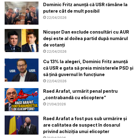
Dominic Fritz anunță că USR rămâne la
putere cât de mult posibil
22/04/2026
Nicușor Dan exclude consultări cu AUR
deși este al doilea partid după numărul
de votanți
22/04/2026
Cu 13% la alegeri, Dominic Fritz anunță
că USR e gata să preia ministerele PSD și
să țină guvernul în funcțiune
22/04/2026
Raed Arafat, urmărit penal pentru
„contrabandă cu elicoptere”
21/04/2026
Raed Arafat a fost pus sub urmărire și
are calitatea de suspect în dosarul
privind achiziția unui elicopter