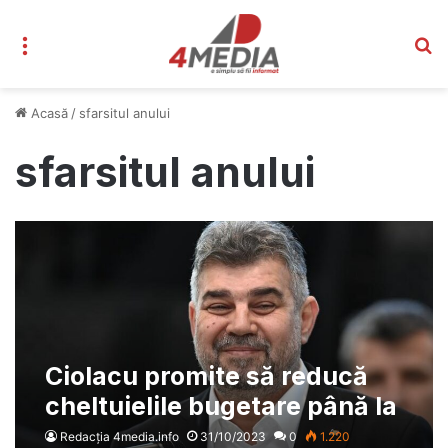
Meniu
C
Acasă
/
sfarsitul anului
sfarsitul anului
Ciolacu promite să reducă
cheltuielile bugetare până la
sfârşitul anului: „Trebuie să
Redacția 4media.info
31/10/2023
0
1.220