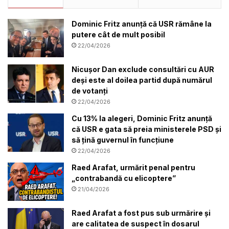
Dominic Fritz anunță că USR rămâne la
putere cât de mult posibil
22/04/2026
Nicușor Dan exclude consultări cu AUR
deși este al doilea partid după numărul
de votanți
22/04/2026
Cu 13% la alegeri, Dominic Fritz anunță
că USR e gata să preia ministerele PSD și
să țină guvernul în funcțiune
22/04/2026
Raed Arafat, urmărit penal pentru
„contrabandă cu elicoptere”
21/04/2026
Raed Arafat a fost pus sub urmărire și
are calitatea de suspect în dosarul