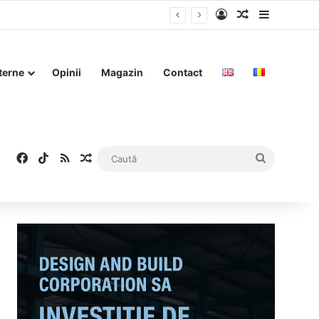
Log In
Articol aleat
Sidebar
terne
Opinii
Magazin
Contact
Facebook
TikTok
RSS
Articol aleatoriu
Caută