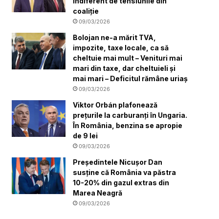
indiferent de tensiunile din
coaliție
09/03/2026
Bolojan ne-a mărit TVA,
impozite, taxe locale, ca să
cheltuie mai mult – Venituri mai
mari din taxe, dar cheltuieli și
mai mari – Deficitul rămâne uriaș
09/03/2026
Viktor Orbán plafonează
prețurile la carburanți în Ungaria.
În România, benzina se apropie
de 9 lei
09/03/2026
Președintele Nicușor Dan
susține că România va păstra
10-20% din gazul extras din
Marea Neagră
09/03/2026