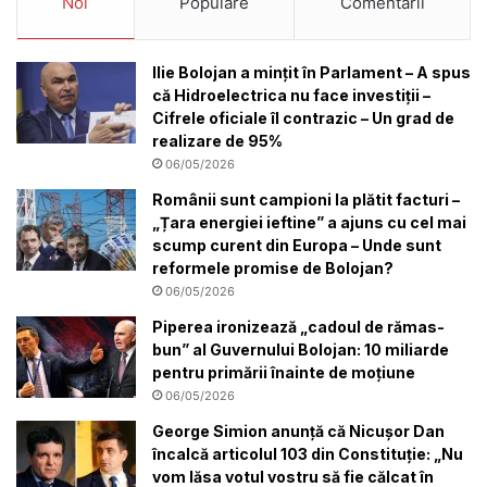
Noi
Populare
Comentarii
Ilie Bolojan a mințit în Parlament – A spus
că Hidroelectrica nu face investiții –
Cifrele oficiale îl contrazic – Un grad de
realizare de 95%
06/05/2026
Românii sunt campioni la plătit facturi –
„Țara energiei ieftine” a ajuns cu cel mai
scump curent din Europa – Unde sunt
reformele promise de Bolojan?
06/05/2026
Piperea ironizează „cadoul de rămas-
bun” al Guvernului Bolojan: 10 miliarde
pentru primării înainte de moțiune
06/05/2026
George Simion anunță că Nicușor Dan
încalcă articolul 103 din Constituție: „Nu
vom lăsa votul vostru să fie călcat în