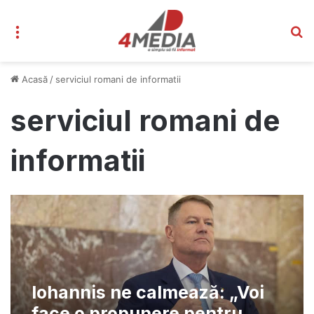
Meniu
C
Acasă
/
serviciul romani de informatii
serviciul romani de
informatii
Iohannis ne calmează: „Voi
face o propunere pentru