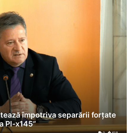
ează împotriva separării forțate
va Pl-x145”
0
618