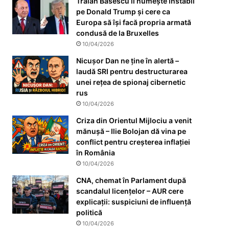
Traian Băsescu îl numește instabil
pe Donald Trump și cere ca
Europa să își facă propria armată
condusă de la Bruxelles
10/04/2026
Nicușor Dan ne ține în alertă –
laudă SRI pentru destructurarea
unei rețea de spionaj cibernetic
rus
10/04/2026
Criza din Orientul Mijlociu a venit
mănușă – Ilie Bolojan dă vina pe
conflict pentru creșterea inflației
în România
10/04/2026
CNA, chemat în Parlament după
scandalul licențelor – AUR cere
explicații: suspiciuni de influență
politică
10/04/2026