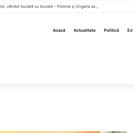
i, vândut bucată cu bucată – Polonia și Ungaria au interzis prin lege ach
Acasă
Actualitate
Politică
Ex