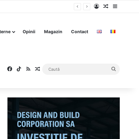
Log In
Articol aleat
Sidebar
iziția de către străini
terne
Opinii
Magazin
Contact
Facebook
TikTok
RSS
Articol aleatoriu
Caută