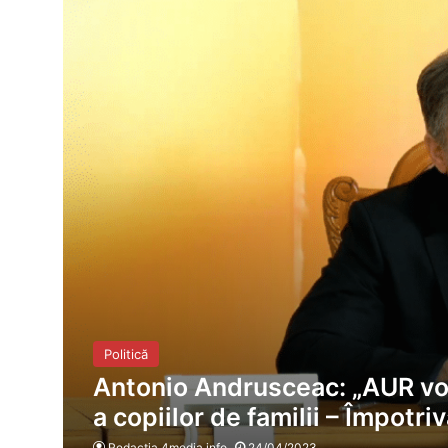
Politică
Antonio Andrusceac: „AUR vot
a copiilor de familii – Împotri
Redacția 4media.info
24/04/2023