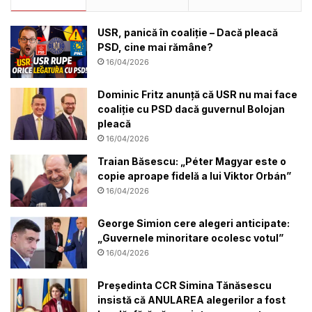
USR, panică în coaliție – Dacă pleacă
PSD, cine mai rămâne?
16/04/2026
Dominic Fritz anunță că USR nu mai face
coaliție cu PSD dacă guvernul Bolojan
pleacă
16/04/2026
Traian Băsescu: „Péter Magyar este o
copie aproape fidelă a lui Viktor Orbán”
16/04/2026
George Simion cere alegeri anticipate:
„Guvernele minoritare ocolesc votul”
16/04/2026
Președinta CCR Simina Tănăsescu
insistă că ANULAREA alegerilor a fost