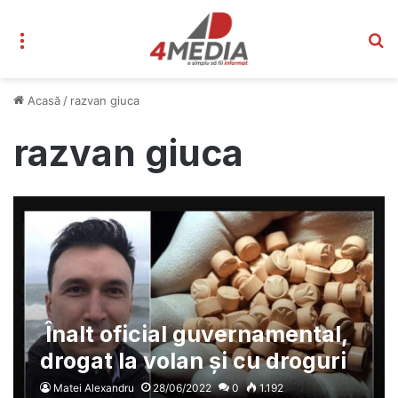
Meniu
C
Acasă
/
razvan giuca
razvan giuca
Înalt oficial guvernamental,
drogat la volan și cu droguri
în mașina agenției de stat
Matei Alexandru
28/06/2022
0
1.192