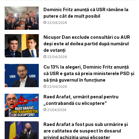
Dominic Fritz anunță că USR rămâne la
putere cât de mult posibil
22/04/2026
Nicușor Dan exclude consultări cu AUR
deși este al doilea partid după numărul
de votanți
22/04/2026
Cu 13% la alegeri, Dominic Fritz anunță
că USR e gata să preia ministerele PSD și
să țină guvernul în funcțiune
22/04/2026
Raed Arafat, urmărit penal pentru
„contrabandă cu elicoptere”
21/04/2026
Raed Arafat a fost pus sub urmărire și
are calitatea de suspect în dosarul
privind achiziția unui elicopter