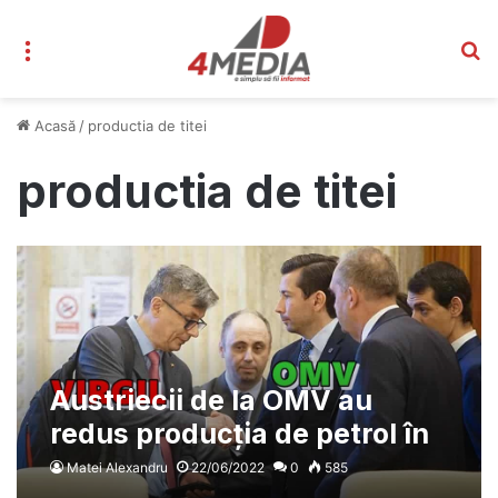
Meniu
C
Acasă
/
productia de titei
productia de titei
Austriecii de la OMV au
redus producția de petrol în
România, în plină criză a
Matei Alexandru
22/06/2022
0
585