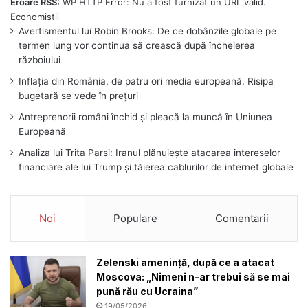
Eroare RSS:
WP HTTP Error: Nu a fost furnizat un URL valid.
Avertismentul lui Robin Brooks: De ce dobânzile globale pe
termen lung vor continua să crească după încheierea
războiului
Inflația din România, de patru ori media europeană. Risipa
bugetară se vede în prețuri
Antreprenorii români închid și pleacă la muncă în Uniunea
Europeană
Analiza lui Trita Parsi: Iranul plănuiește atacarea intereselor
financiare ale lui Trump și tăierea cablurilor de internet globale
Noi
Populare
Comentarii
Zelenski amenință, după ce a atacat
Moscova: „Nimeni n-ar trebui să se mai
pună rău cu Ucraina”
19/05/2026