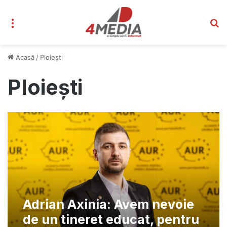
Meniu
C
Acasă
/
Ploiești
Ploiești
Adrian Axinia: Avem nevoie
de un tineret educat, pentru