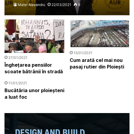
că voi sunteți viitorii noștri
Matei Alexandru
22/03/2021
9
colegi
15/01/2021
27/01/2021
Cum arată cel mai nou
Înghețarea pensiilor
pasaj rutier din Ploiești
scoate bătrânii în stradă
11/01/2021
Bucătăria unor ploieșteni
a luat foc