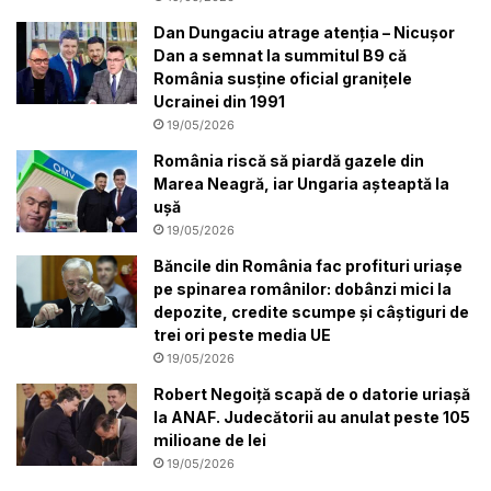
Dan Dungaciu atrage atenția – Nicușor
Dan a semnat la summitul B9 că
România susține oficial granițele
Ucrainei din 1991
19/05/2026
România riscă să piardă gazele din
Marea Neagră, iar Ungaria așteaptă la
ușă
19/05/2026
Băncile din România fac profituri uriașe
pe spinarea românilor: dobânzi mici la
depozite, credite scumpe și câștiguri de
trei ori peste media UE
19/05/2026
Robert Negoiță scapă de o datorie uriașă
la ANAF. Judecătorii au anulat peste 105
milioane de lei
19/05/2026