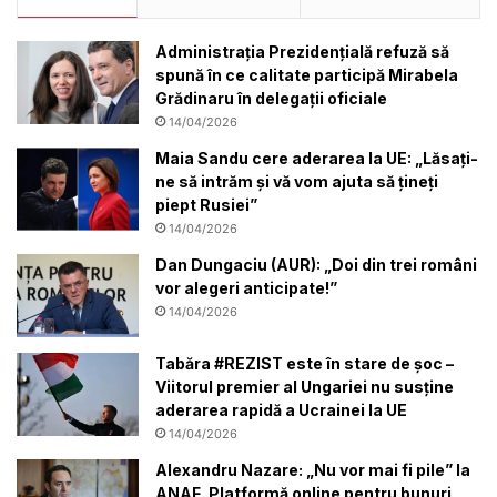
Administrația Prezidențială refuză să
spună în ce calitate participă Mirabela
Grădinaru în delegații oficiale
14/04/2026
Maia Sandu cere aderarea la UE: „Lăsați-
ne să intrăm și vă vom ajuta să țineți
piept Rusiei”
14/04/2026
Dan Dungaciu (AUR): „Doi din trei români
vor alegeri anticipate!”
14/04/2026
Tabăra #REZIST este în stare de șoc –
Viitorul premier al Ungariei nu susține
aderarea rapidă a Ucrainei la UE
14/04/2026
Alexandru Nazare: „Nu vor mai fi pile” la
ANAF. Platformă online pentru bunuri