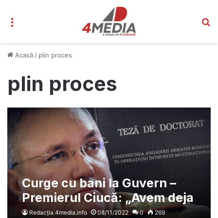
Meniu
C
Acasă
/
plin proces
plin proces
Curge cu bani la Guvern –
Premierul Ciucă: „Avem deja
6,35 miliarde de euro din
Redacția 4media.info
08/11/2022
0
269