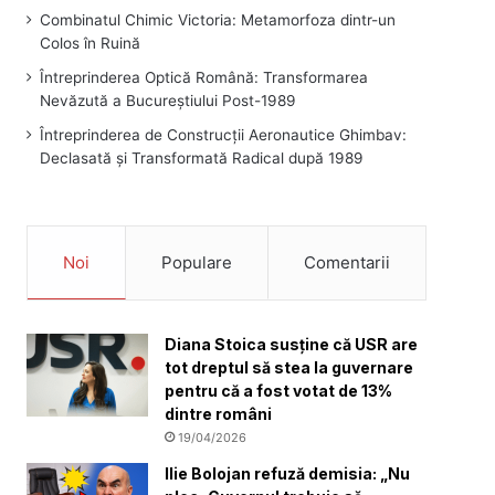
Combinatul Chimic Victoria: Metamorfoza dintr-un
Colos în Ruină
Întreprinderea Optică Română: Transformarea
Nevăzută a Bucureștiului Post-1989
Întreprinderea de Construcții Aeronautice Ghimbav:
Declasată și Transformată Radical după 1989
Noi
Populare
Comentarii
Diana Stoica susține că USR are
tot dreptul să stea la guvernare
pentru că a fost votat de 13%
dintre români
19/04/2026
Ilie Bolojan refuză demisia: „Nu