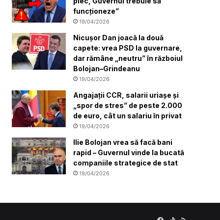
plec, Guvernul trebuie să
funcționeze”
19/04/2026
Nicușor Dan joacă la două
capete: vrea PSD la guvernare,
dar rămâne „neutru” în războiul
Bolojan–Grindeanu
19/04/2026
Angajații CCR, salarii uriașe și
„spor de stres” de peste 2.000
de euro, cât un salariu în privat
19/04/2026
Ilie Bolojan vrea să facă bani
rapid – Guvernul vinde la bucată
companiile strategice de stat
19/04/2026
Facebook
TikTok
RSS