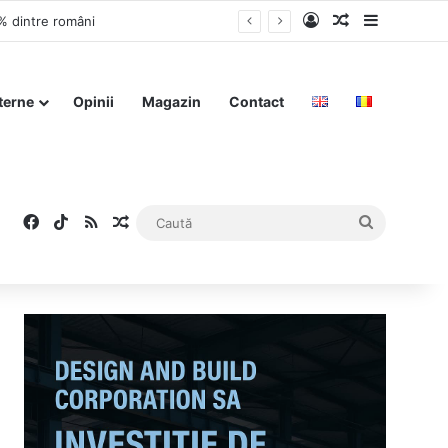
Log In
Articol aleat
Sidebar
3% dintre români
terne
Opinii
Magazin
Contact
Facebook
TikTok
RSS
Articol aleatoriu
Caută