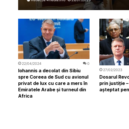
22/04/2024
0
27/02/2023
Iohannis a decolat din Sibiu
Dosarul Revol
spre Coreea de Sud cu avionul
prin justiție
privat de lux cu care a mers în
așteptat pen
Emiratele Arabe și turneul din
Africa