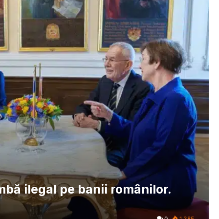
bă ilegal pe banii românilor.
0
1.385