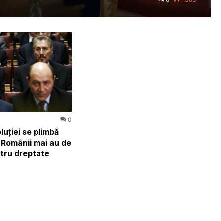
0
uției se plimbă
 – Românii mai au de
tru dreptate