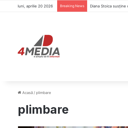
luni, aprilie 20 2026
Breaking News
Diana Stoica susține 
Acasă
/
plimbare
plimbare