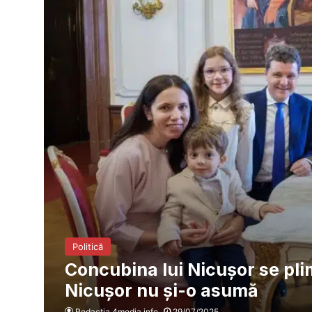
Politică
Concubina lui Nicușor se plim
Nicușor nu și-o asumă
Redacția 4media.info
29/07/2025