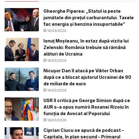
Gheorghe Piperea: „Statul ia peste
jumătate din prețul carburantului. Taxele
fac energia și benzina insuportabile”
16/03/2026
Ionuț Moșteanu, în extaz după vizita lui
Zelenski: România trebuie să rămână
alături de Ucraina
16/03/2026
Nicușor Dan îl atacă pe Viktor Orban
după ce a blocat ajutorul Ucrainei de 90
de miliarde de euro
16/03/2026
USR îl critică pe George Simion după ce
AUR s-a opus numirii Roxanei Rizoiu în
funcția de Avocat al Poporului
16/03/2026
Ciprian Ciucu se apucă de podcast –
Capitala, în plan secund – Primarul