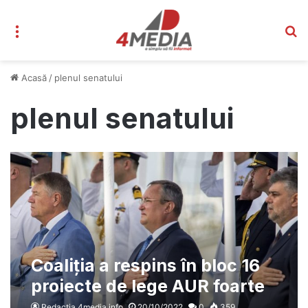
Meniu
C
Acasă
/
plenul senatului
plenul senatului
Coaliția a respins în bloc 16
proiecte de lege AUR foarte
bune pentru români
Redacția 4media.info
20/10/2022
0
359