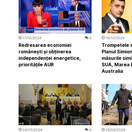
17/10/2024
0
16/10/2024
Redresarea economiei
Trompetele s
românești și obținerea
Planul Simion
independenței energetice,
măsurile sim
prioritățile AUR
SUA, Marea B
Australia
04/10/2024
0
29/09/2024