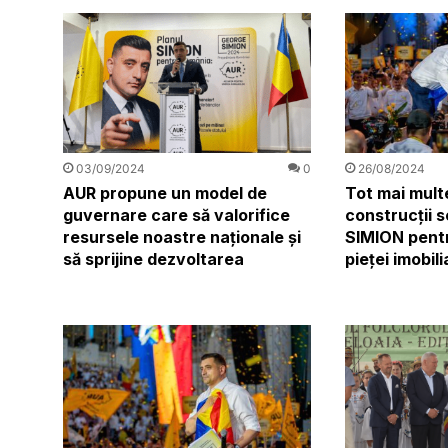
03/09/2024
0
26/08/2024
AUR propune un model de
Tot mai mult
guvernare care să valorifice
construcții s
resursele noastre naționale și
SIMION pent
să sprijine dezvoltarea
pieței imobil