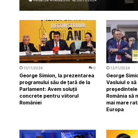
15/11/2024
0
13/11/2024
George Simion, la prezentarea
George Simio
programului său de țară de la
Vasluiul o să
Parlament: Avem soluții
președintele!
concrete pentru viitorul
România să n
României
mai mare rat
Europa