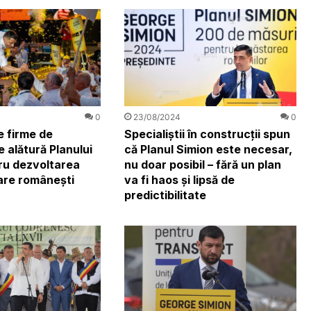
0
23/08/2024
0
e firme de
Specialiștii în construcții spun
e alătură Planului
că Planul Simion este necesar,
ru dezvoltarea
nu doar posibil – fără un plan
iare românești
va fi haos și lipsă de
predictibilitate