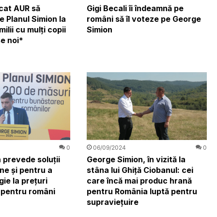
cat AUR să
Gigi Becali îi îndeamnă pe
 Planul Simion la
români să îl voteze pe George
ilii cu mulți copii
Simion
e noi*
0
06/09/2024
0
 prevede soluții
George Simion, în vizită la
ne și pentru a
stâna lui Ghiță Ciobanul: cei
ie la prețuri
care încă mai produc hrană
 pentru români
pentru România luptă pentru
supraviețuire