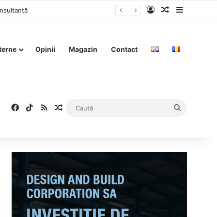
Log In
Articol aleat
Sidebar
că în rețeaua #rezist
terne
Opinii
Magazin
Contact
Facebook
TikTok
RSS
Articol aleatoriu
Caută