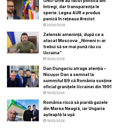
ONG-urile au făcut politică ani
întregi, dar transparența le
sperie. Legea AUR a produs
panică în rețeaua #rezist
20/05/2026
Zelenski amenință, după ce a
atacat Moscova: „Nimeni n-ar
trebui să se mai pună rău cu
Ucraina”
19/05/2026
Dan Dungaciu atrage atenția –
Nicușor Dan a semnat la
summitul B9 că România susține
oficial granițele Ucrainei din 1991
19/05/2026
România riscă să piardă gazele
din Marea Neagră, iar Ungaria
așteaptă la ușă
19/05/2026