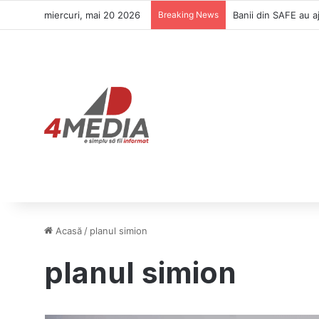
miercuri, mai 20 2026
Breaking News
ONG-urile au făcut 
Acasă
/
planul simion
planul simion