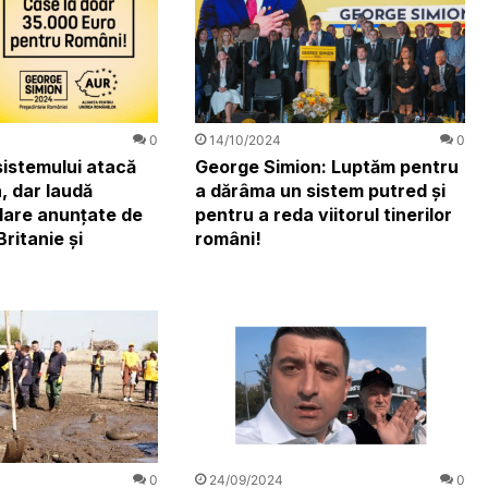
0
14/10/2024
0
istemului atacă
George Simion: Luptăm pentru
, dar laudă
a dărâma un sistem putred și
ilare anunțate de
pentru a reda viitorul tinerilor
ritanie și
români!
0
24/09/2024
0