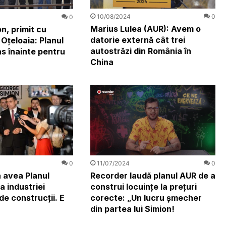
10/08/2024
0
0
Marius Lulea (AUR): Avem o
n, primit cu
datorie externă cât trei
Oțeloaia: Planul
autostrăzi din România în
as înainte pentru
China
0
11/07/2024
0
 avea Planul
Recorder laudă planul AUR de a
a industriei
construi locuințe la prețuri
de construcții. E
corecte: „Un lucru șmecher
din partea lui Simion!