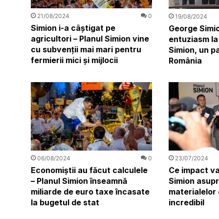
21/08/2024
0
19/08/2024
Simion i-a câștigat pe
George Simio
agricultori – Planul Simion vine
entuziasm la 
cu subvenții mai mari pentru
Simion, un p
fermierii mici și mijlocii
România
06/08/2024
0
23/07/2024
Economiștii au făcut calculele
Ce impact va
– Planul Simion înseamnă
Simion asupr
miliarde de euro taxe încasate
materialelor 
la bugetul de stat
incredibil