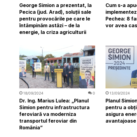
George Simion a prezentat, la
Cum s-a apu
Pecica (jud. Arad), soluții sale
implementeze
pentru provocările pe care le
Pechea: 8 fam
întâmpinăm astăzi – de la
vor avea cas
energie, la criza agriculturii
18/09/2024
0
13/09/2024
Dr. Ing. Marius Lulea: „Planul
Planul Simion
Simion pentru infrastructura
pentru a obți
feroviară va moderniza
asigura energ
transportul feroviar din
avantajoase
România”