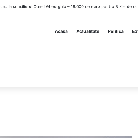
politică ani întregi, dar transparența le sperie. Legea AUR a produs pani
Acasă
Actualitate
Politică
Ex