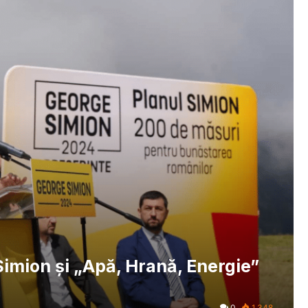
Simion și „Apă, Hrană, Energie”
0
1.348