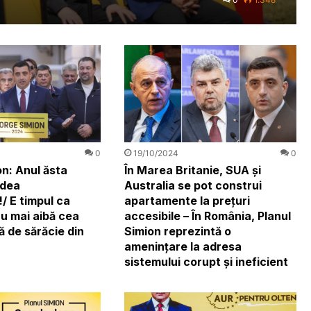
0
19/10/2024
0
n: Anul ăsta
În Marea Britanie, SUA și
 dea
Australia se pot construi
/ E timpul ca
apartamente la prețuri
u mai aibă cea
accesibile – În România, Planul
ă de sărăcie din
Simion reprezintă o
amenințare la adresa
sistemului corupt și ineficient