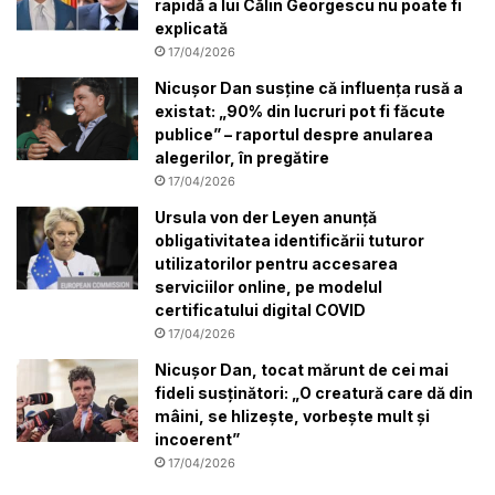
rapidă a lui Călin Georgescu nu poate fi
explicată
17/04/2026
Nicușor Dan susține că influența rusă a
existat: „90% din lucruri pot fi făcute
publice” – raportul despre anularea
alegerilor, în pregătire
17/04/2026
Ursula von der Leyen anunță
obligativitatea identificării tuturor
utilizatorilor pentru accesarea
serviciilor online, pe modelul
certificatului digital COVID
17/04/2026
Nicușor Dan, tocat mărunt de cei mai
fideli susținători: „O creatură care dă din
mâini, se hlizește, vorbește mult și
incoerent”
17/04/2026