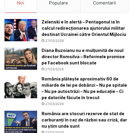
Noi
Populare
Comentarii
Zelenski e în alertă – Pentagonul ia în
calcul redirecționarea ajutorului militar
destinat Ucrainei către Orientul Mijlociu
27/03/2026
Diana Buzoianu nu e mulțumită de noul
director Romsilva – Reformele promise
pe Facebook sunt blocate
27/03/2026
România plătește aproximativ 60 de
miliarde de lei pe dobânzi – Nu pe spitale
– Nu pe autostrăzi – Nu pe educație – Ci
pe datoriile făcute în trecut
27/03/2026
România are stocuri rezerve de stat de
carburanți în caz de război sau criză, dar
nu știm unde sunt
27/03/2026