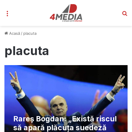
Meniu
C
Acasă
/
placuta
placuta
Rareș Bogdan: „Există riscul
să apară plăcuța suedeză