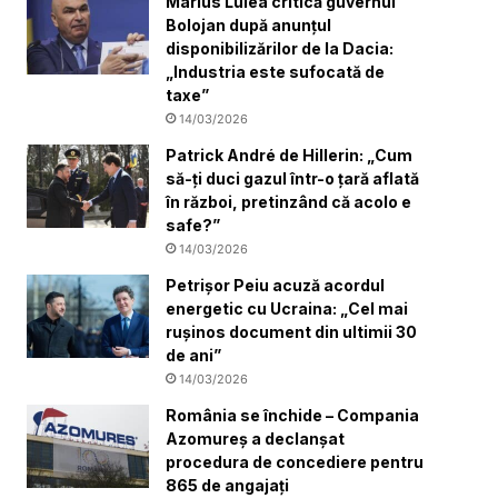
Marius Lulea critică guvernul
Bolojan după anunțul
disponibilizărilor de la Dacia:
„Industria este sufocată de
taxe”
14/03/2026
Patrick André de Hillerin: „Cum
să-ți duci gazul într-o țară aflată
în război, pretinzând că acolo e
safe?”
14/03/2026
Petrișor Peiu acuză acordul
energetic cu Ucraina: „Cel mai
rușinos document din ultimii 30
de ani”
14/03/2026
România se închide – Compania
Azomureș a declanșat
procedura de concediere pentru
865 de angajați