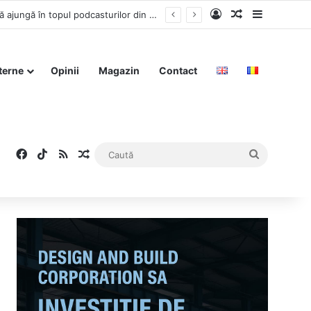
Log In
Articol aleat
Sidebar
Ciprian Ciucu se apucă de podcast – Capitala, în plan secund – Primarul spune că vrea să ajungă în topul podcasturilor din România
terne
Opinii
Magazin
Contact
Facebook
TikTok
RSS
Articol aleatoriu
Caută