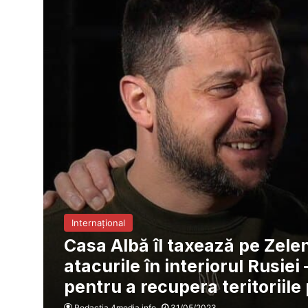
Internațional
Casa Albă îl taxează pe Zele
atacurile în interiorul Rusie
pentru a recupera teritoriile
Redacția 4media.info
31/05/2023