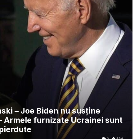
nski – Joe Biden nu susţine
i – Armele furnizate Ucrainei sunt
 pierdute
0
684