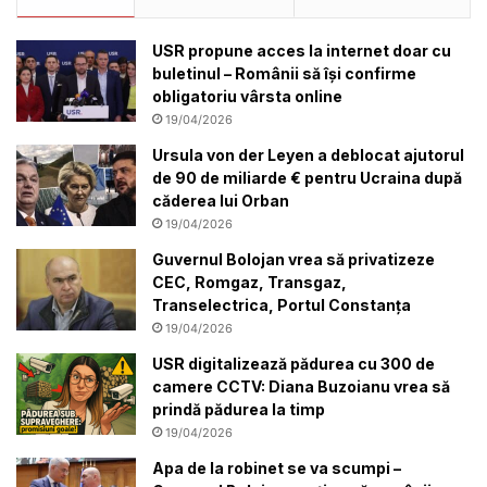
USR propune acces la internet doar cu
buletinul – Românii să își confirme
obligatoriu vârsta online
19/04/2026
Ursula von der Leyen a deblocat ajutorul
de 90 de miliarde € pentru Ucraina după
căderea lui Orban
19/04/2026
Guvernul Bolojan vrea să privatizeze
CEC, Romgaz, Transgaz,
Transelectrica, Portul Constanța
19/04/2026
USR digitalizează pădurea cu 300 de
camere CCTV: Diana Buzoianu vrea să
prindă pădurea la timp
19/04/2026
Apa de la robinet se va scumpi –