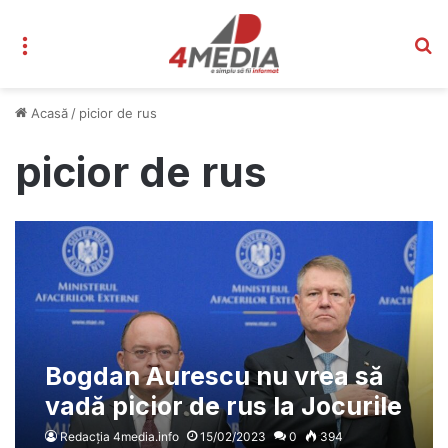
Meniu
C
Acasă
/
picior de rus
picior de rus
Bogdan Aurescu nu vrea să
vadă picior de rus la Jocurile
Olimpice – Cere Ministerului
Redacția 4media.info
15/02/2023
0
394