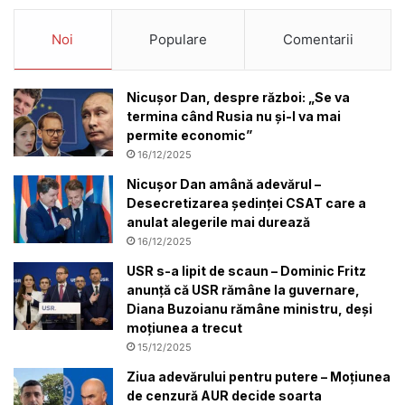
Noi
Populare
Comentarii
Nicușor Dan, despre război: „Se va
termina când Rusia nu și-l va mai
permite economic”
16/12/2025
Nicușor Dan amână adevărul –
Desecretizarea ședinței CSAT care a
anulat alegerile mai durează
16/12/2025
USR s-a lipit de scaun – Dominic Fritz
anunță că USR rămâne la guvernare,
Diana Buzoianu rămâne ministru, deși
moțiunea a trecut
15/12/2025
Ziua adevărului pentru putere – Moțiunea
de cenzură AUR decide soarta