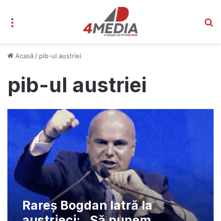
Meniu
C
Acasă
/
pib-ul austriei
pib-ul austriei
Rareș Bogdan latră la
austrieci: „Să punem