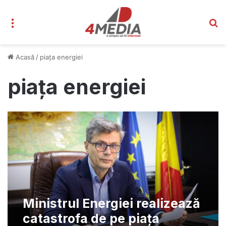
Meniu
C
Acasă
/
piața energiei
piața energiei
Ministrul Energiei realizează
catastrofa de pe piața