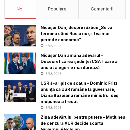
Noi
Populare
Comentarii
Nicușor Dan, despre război: „Se va
termina când Rusia nu și-l va mai
permite economic”
16/12/2025
Nicușor Dan amână adevărul –
Desecretizarea ședinței CSAT care a
anulat alegerile mai durează
16/12/2025
USR s-a lipit de scaun – Dominic Fritz
anunță că USR rămâne la guvernare,
Diana Buzoianu rămâne ministru, deși
moțiunea a trecut
15/12/2025
Ziua adevărului pentru putere – Moțiunea
de cenzură AUR decide soarta
Guvernului Bolojan