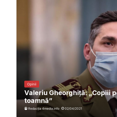
Opinii
Valeriu Gheorghiță: „Copiii pe
toamnă”
Redacția 4media.info
02/04/2021