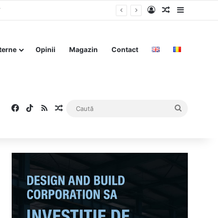
Log In
Articol aleat
Sidebar
”
terne
Opinii
Magazin
Contact
Facebook
TikTok
RSS
Articol aleatoriu
Caută