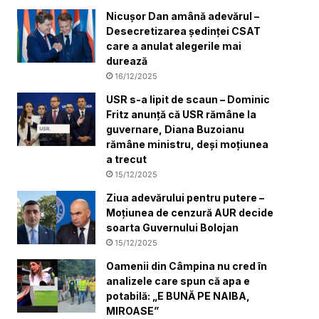
Nicușor Dan amână adevărul –
Desecretizarea ședinței CSAT
care a anulat alegerile mai
durează
16/12/2025
USR s-a lipit de scaun – Dominic
Fritz anunță că USR rămâne la
guvernare, Diana Buzoianu
rămâne ministru, deși moțiunea
a trecut
15/12/2025
Ziua adevărului pentru putere –
Moțiunea de cenzură AUR decide
soarta Guvernului Bolojan
15/12/2025
Oamenii din Câmpina nu cred în
analizele care spun că apa e
potabilă: „E BUNĂ PE NAIBA,
MIROASE”