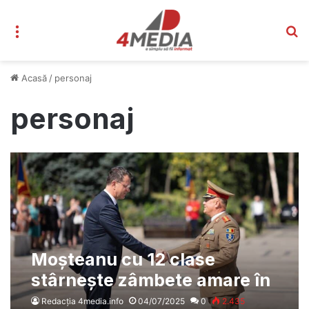
Meniu
C
Acasă
/
personaj
personaj
Moșteanu cu 12 clase
stârnește zâmbete amare în
rândul generalilor
Redacția 4media.info
04/07/2025
0
2.435