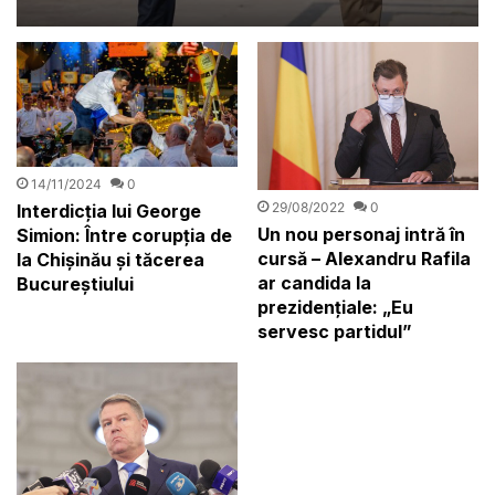
14/11/2024
0
29/08/2022
0
Interdicția lui George
Un nou personaj intră în
Simion: Între corupția de
cursă – Alexandru Rafila
la Chișinău și tăcerea
ar candida la
Bucureștiului
prezidențiale: „Eu
servesc partidul”