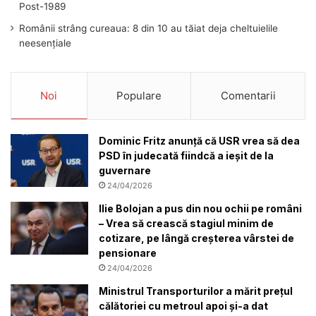
Post-1989
Românii strâng cureaua: 8 din 10 au tăiat deja cheltuielile
neesențiale
Noi
Populare
Comentarii
Dominic Fritz anunță că USR vrea să dea
PSD în judecată fiindcă a ieșit de la
guvernare
24/04/2026
Ilie Bolojan a pus din nou ochii pe români
– Vrea să crească stagiul minim de
cotizare, pe lângă creșterea vârstei de
pensionare
24/04/2026
Ministrul Transporturilor a mărit prețul
călătoriei cu metroul apoi și-a dat