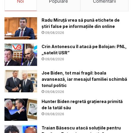
Noi
Populare
Comentarii
Radu Miruţă vrea să pună etichete de
știri false pe informațiile din online
09/08/2026
Crin Antonescu îl atacă pe Bolojan: PNL,
„satelit USR”
09/08/2026
Joe Biden, tot mai fragil: boala
avansează, iar mesajul familiei schimbă
tonul politic
09/08/2026
Hunter Biden regretă grațierea primită
de la tatăl său
09/08/2026
Traian Băsescu atacă soluțiile pentru