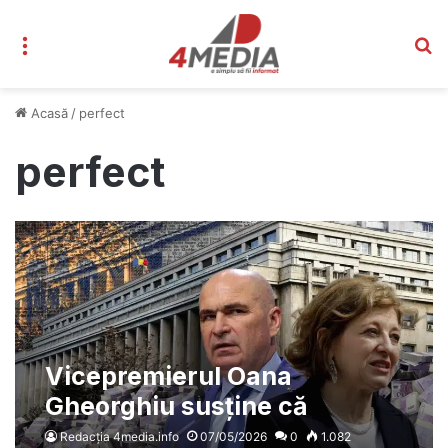
Meniu
C
Acasă
/
perfect
perfect
Vicepremierul Oana
Gheorghiu susține că
listarea rapidă a companiilor
Redacția 4media.info
07/05/2026
0
1.082