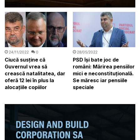
pentru acțiune reală!
24/11/2022
0
28/05/2022
Ciucă susține că
PSD își bate joc de
Guvernul vrea să
români: Mărirea pensiilor
crească natalitatea, dar
mici e neconstituțională.
oferă 12 lei în plus la
Se măresc iar pensiile
alocațiile copiilor
speciale