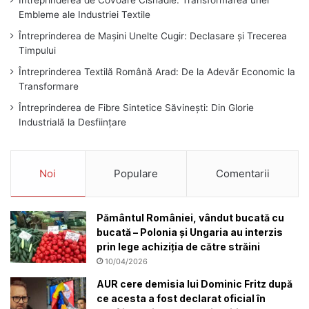
Întreprinderea de Covoare Cisnădie: Transformarea unei
Embleme ale Industriei Textile
Întreprinderea de Mașini Unelte Cugir: Declasare și Trecerea
Timpului
Întreprinderea Textilă Română Arad: De la Adevăr Economic la
Transformare
Întreprinderea de Fibre Sintetice Săvinești: Din Glorie
Industrială la Desființare
Noi
Populare
Comentarii
Pământul României, vândut bucată cu
bucată – Polonia și Ungaria au interzis
prin lege achiziția de către străini
10/04/2026
AUR cere demisia lui Dominic Fritz după
ce acesta a fost declarat oficial în