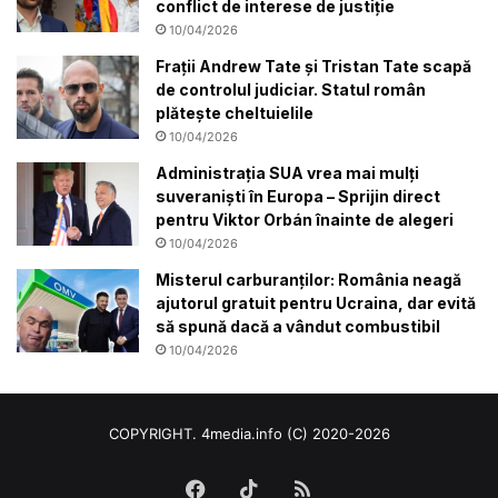
conflict de interese de justiție
10/04/2026
Frații Andrew Tate și Tristan Tate scapă
de controlul judiciar. Statul român
plătește cheltuielile
10/04/2026
Administrația SUA vrea mai mulți
suveraniști în Europa – Sprijin direct
pentru Viktor Orbán înainte de alegeri
10/04/2026
Misterul carburanților: România neagă
ajutorul gratuit pentru Ucraina, dar evită
să spună dacă a vândut combustibil
10/04/2026
COPYRIGHT. 4media.info (C) 2020-2026
Facebook
TikTok
RSS