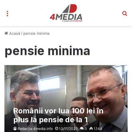
Meniu
C
Acasă
/
pensie minima
pensie minima
Românii vor lua 100 lei în
plus la pensie de la 1
ianuarie – Nicolae Ciucă va
Redacția 4media.info
13/11/2023
0
1.144