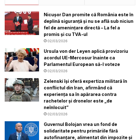
Nicușor Dan promite că România este în
deplină siguranță și nu se află sub niciun
fel de amenințare directă – La fel a
promis și cu TVA-ul
02/03/2026
Ursula von der Leyen aplică provizoriu
acordul UE–Mercosur înainte ca
Parlamentul European să-l voteze
02/03/2026
Zelenski își oferă expertiza militară în
conflictul din Iran, afirmând că
experiența sa în apărarea contra
rachetelor și dronelor este „de
neînlocuit”
02/03/2026
Guvernul Bolojan vrea un fond de
solidaritate pentru primăriile fără
autofinanțare, alimentat din impozite și