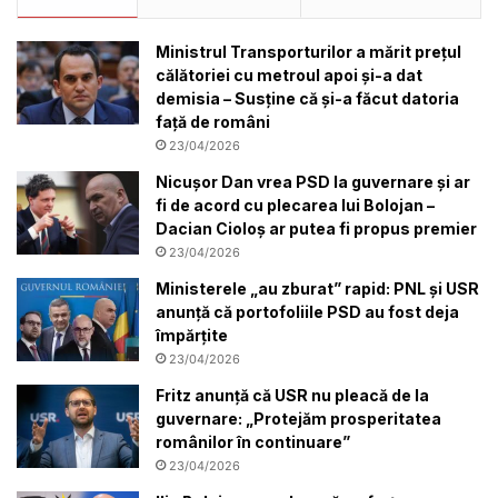
Ministrul Transporturilor a mărit prețul
călătoriei cu metroul apoi și-a dat
demisia – Susține că și-a făcut datoria
față de români
23/04/2026
Nicuşor Dan vrea PSD la guvernare şi ar
fi de acord cu plecarea lui Bolojan –
Dacian Cioloș ar putea fi propus premier
23/04/2026
Ministerele „au zburat” rapid: PNL și USR
anunță că portofoliile PSD au fost deja
împărțite
23/04/2026
Fritz anunță că USR nu pleacă de la
guvernare: „Protejăm prosperitatea
românilor în continuare”
23/04/2026