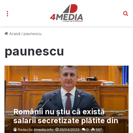
Meniu
C
Acasă
/
paunescu
paunescu
Românii nu știu că există
salarii secretizate plătite din
bani publici – AUR solicită
Redacția 4media.info
26/04/2023
0
597