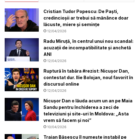
Cristian Tudor Popescu: De Paști,
credincioșii ar trebui să mănânce doar
lăcuste, miere și semințe
12/04/2026
Radu Miruță, în centrul unui nou scandal:
acuzații de incompatibilitate și anchetă
ANI
12/04/2026
Ruptură în tabăra #rezist: Nicușor Dan,
contestat dur. Ilie Bolojan, noul favorit în
discursul online
12/04/2026
Nicușor Dan o lăuda acum un an pe Maia
Sandu pentru închiderea a zeci de
televiziuni și site-uri în Moldova: „Asta
vrem să facem și noi”
10/04/2026
Traian Băsescu îl numește instabil pe