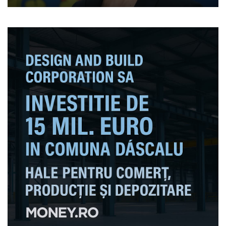
ordine: „Trădarea patriei va
fi aspru pedepsită”