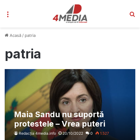
Meniu
C
Acasă
/
patria
patria
Maia Sandu nu suportă
protestele – Vrea puteri
sporite pentru forțele de
Redacția 4media.info
20/10/2022
0
1.527